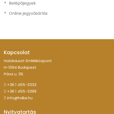
Belépőjegyek
Online jegyvásárlás
Kapcsolat
Holokauszt Emlékközpont
H-1094 Budapest
Páva u. 39.
+36 1 455-3333
+36 1 455-3399
info@hdke.hu
Nyitvatartás