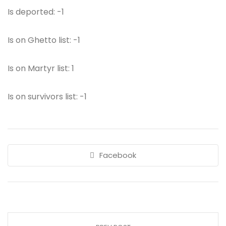
Is deported: -1
Is on Ghetto list: -1
Is on Martyr list: 1
Is on survivors list: -1
Facebook