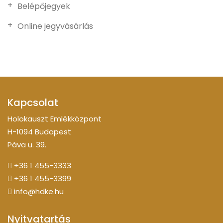
Belépőjegyek
Online jegyvásárlás
Kapcsolat
Holokauszt Emlékközpont
H-1094 Budapest
Páva u. 39.
+36 1 455-3333
+36 1 455-3399
info@hdke.hu
Nyitvatartás