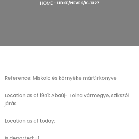
HOME
HDKE/NEVEK/K-1327
Reference: Miskolc és környéke mártírkönyve
Location as of 1941: Abaúj- Tolna vármegye, szikszói
járás
Location as of today:
Is deported: -1