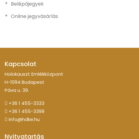
Belépőjegyek
Online jegyvásárlás
Kapcsolat
Holokauszt Emlékközpont
H-1094 Budapest
Páva u. 39.
+36 1 455-3333
+36 1 455-3399
info@hdke.hu
Nyitvatartás