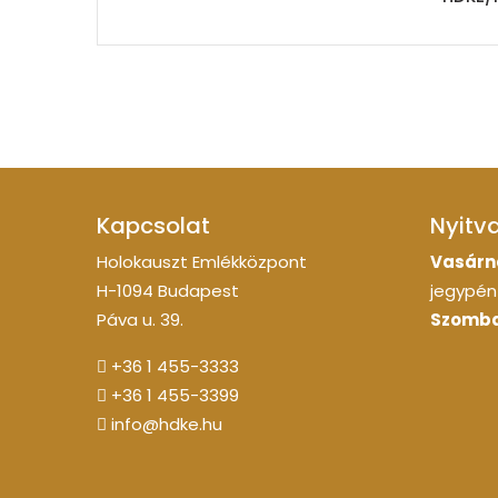
Kapcsolat
Nyitv
Holokauszt Emlékközpont
Vasárn
H-1094 Budapest
jegypénz
Páva u. 39.
Szomba
+36 1 455-3333
+36 1 455-3399
info@hdke.hu