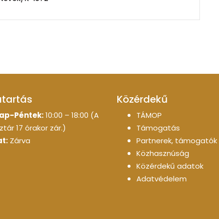
atartás
Közérdekű
ap-Péntek:
10:00 – 18:00 (A
TÁMOP
tár 17 órakor zár.)
Támogatás
t:
Zárva
Partnerek, támogatók
Közhasznúság
Közérdekű adatok
Adatvédelem