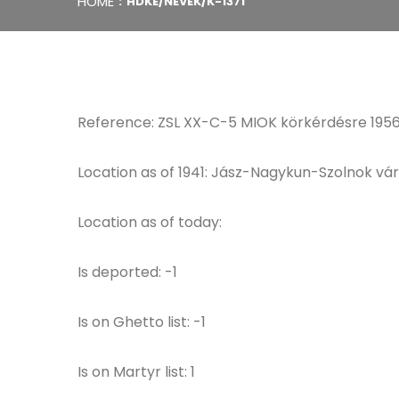
HOME
HDKE/NEVEK/K-1371
Reference: ZSL XX-C-5 MIOK körkérdésre 1956
Location as of 1941: Jász-Nagykun-Szolnok v
Location as of today:
Is deported: -1
Is on Ghetto list: -1
Is on Martyr list: 1