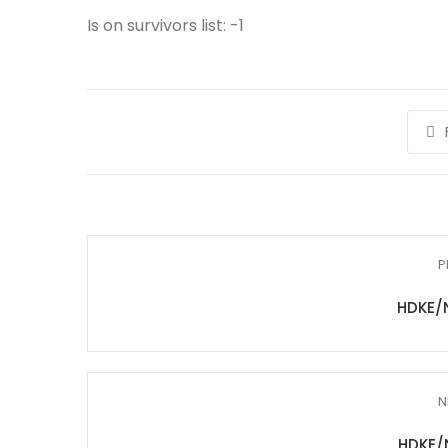
Is on survivors list: -1
P
HDKE/
N
HDKE/