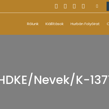
Rólunk
Kiállítások
Hurbán Folyóirat
O
HDKE/Nevek/K-137