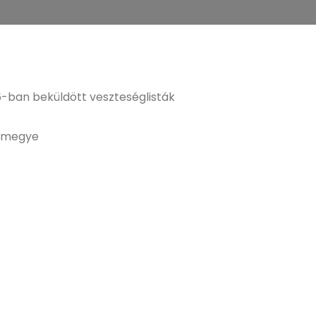
-ban beküldött veszteséglisták
ármegye