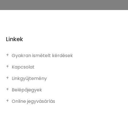
Linkek
Gyakran ismételt kérdések
Kapcsolat
Linkgyűjtemény
Belépőjegyek
Online jegyvásárlás