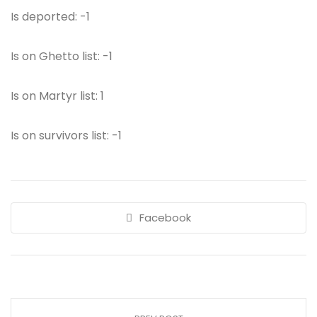
Is deported: -1
Is on Ghetto list: -1
Is on Martyr list: 1
Is on survivors list: -1
Facebook