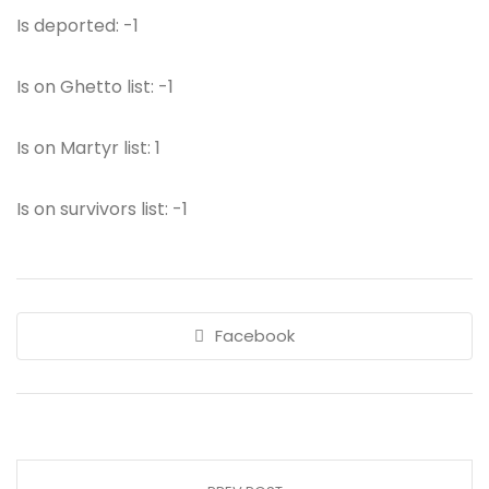
Is deported: -1
Is on Ghetto list: -1
Is on Martyr list: 1
Is on survivors list: -1
Facebook