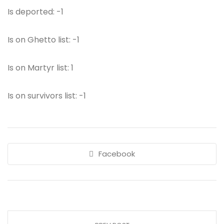
Is deported: -1
Is on Ghetto list: -1
Is on Martyr list: 1
Is on survivors list: -1
Facebook