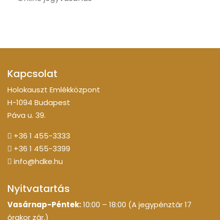
Kapcsolat
Holokauszt Emlékközpont
H-1094 Budapest
Páva u. 39.
+36 1 455-3333
+36 1 455-3399
info@hdke.hu
Nyitvatartás
Vasárnap-Péntek:
10:00 – 18:00 (A jegypénztár 17
órakor zár.)