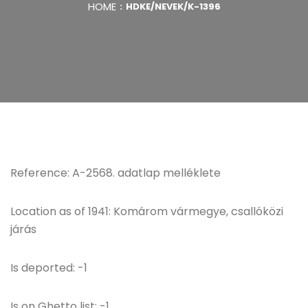
HOME
HDKE/NEVEK/K-1396
Reference: A-2568. adatlap melléklete
Location as of 1941: Komárom vármegye, csallóközi
járás
Is deported: -1
Is on Ghetto list: -1