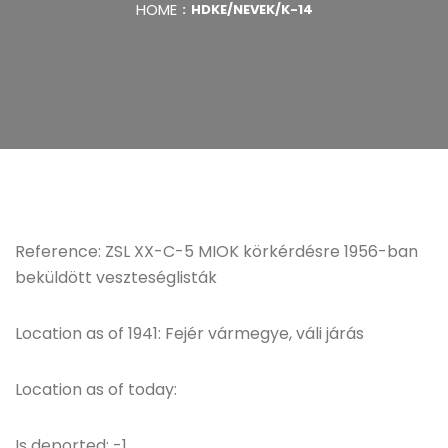
HOME
HDKE/NEVEK/K-14
Reference: ZSL XX-C-5 MIOK körkérdésre 1956-ban
beküldött veszteséglisták
Location as of 1941: Fejér vármegye, váli járás
Location as of today:
Is deported: -1