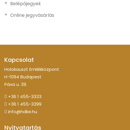
Belépőjegyek
Online jegyvásárlás
Kapcsolat
Holokauszt Emlékközpont
H-1094 Budapest
Páva u. 39.
+36 1 455-3333
+36 1 455-3399
info@hdke.hu
Nyitvatartás