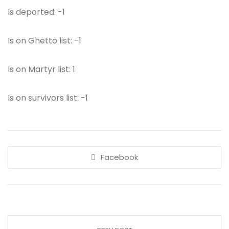
Is deported: -1
Is on Ghetto list: -1
Is on Martyr list: 1
Is on survivors list: -1
Facebook