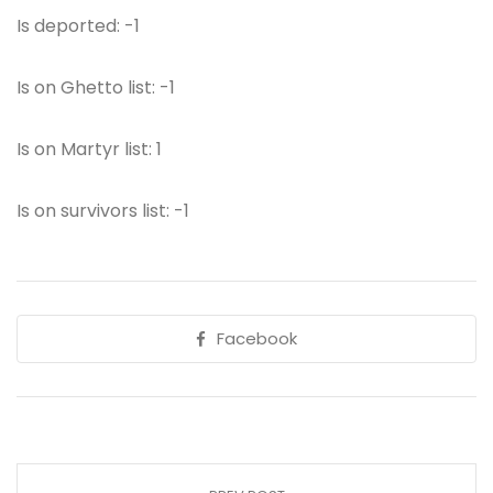
Is deported: -1
Is on Ghetto list: -1
Is on Martyr list: 1
Is on survivors list: -1
Facebook