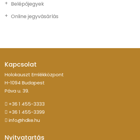
Belépőjegyek
Online jegyvásárlás
Kapcsolat
Holokauszt Emlékközpont
H-1094 Budapest
Páva u. 39.
+36 1 455-3333
+36 1 455-3399
info@hdke.hu
Nyitvatartás