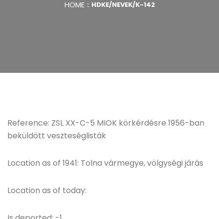
HOME
HDKE/NEVEK/K-142
Reference: ZSL XX-C-5 MIOK körkérdésre 1956-ban
beküldött veszteséglisták
Location as of 1941: Tolna vármegye, völgységi járás
Location as of today:
Is deported: -1