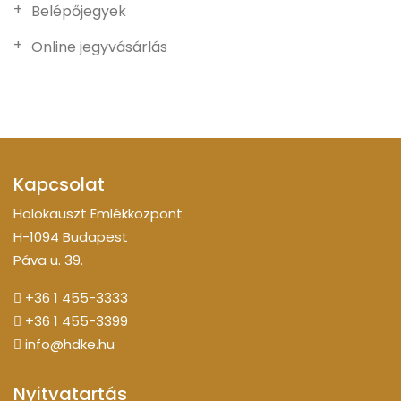
Belépőjegyek
Online jegyvásárlás
Kapcsolat
Holokauszt Emlékközpont
H-1094 Budapest
Páva u. 39.
+36 1 455-3333
+36 1 455-3399
info@hdke.hu
Nyitvatartás