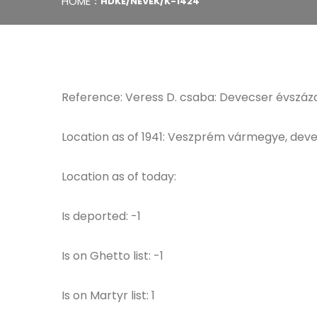
HOME
HDKE/NEVEK/K-1424
Reference: Veress D. csaba: Devecser évszáza
Location as of 1941: Veszprém vármegye, deve
Location as of today:
Is deported: -1
Is on Ghetto list: -1
Is on Martyr list: 1