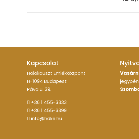
Kapcsolat
Nyitv
Holokauszt Emlékközpont
Vasárn
H-1094 Budapest
jegypénz
Páva u. 39.
Szomba
+36 1 455-3333
+36 1 455-3399
info@hdke.hu