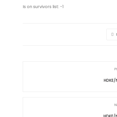
Is on survivors list: -1
P
HDKE/
N
HDKE/