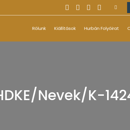
Rólunk
Kiállítások
Hurbán Folyóirat
O
HDKE/Nevek/K-142