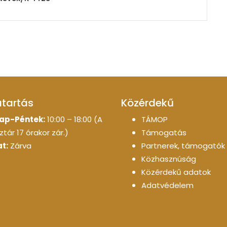
atartás
Közérdekű
ap-Péntek:
10:00 – 18:00 (A
TÁMOP
tár 17 órakor zár.)
Támogatás
t:
Zárva
Partnerek, támogatók
Közhasznúság
Közérdekű adatok
Adatvédelem