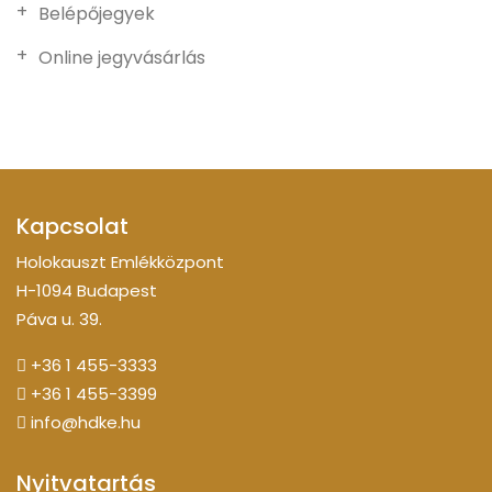
Belépőjegyek
Online jegyvásárlás
Kapcsolat
Holokauszt Emlékközpont
H-1094 Budapest
Páva u. 39.
+36 1 455-3333
+36 1 455-3399
info@hdke.hu
Nyitvatartás