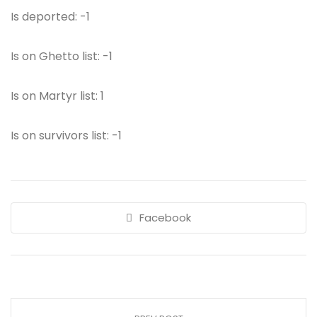
Is deported: -1
Is on Ghetto list: -1
Is on Martyr list: 1
Is on survivors list: -1
Facebook