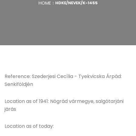
HOME
HDKE/NEVEK/K-1455
Reference: Szederjesi Cecília - Tyekvicska Árpád:
Senkiföldjén
Location as of 1941: Nógrád vármegye, salgótarjáni
járás
Location as of today: