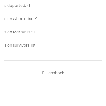
Is deported: -1
Is on Ghetto list: -1
Is on Martyr list: 1
Is on survivors list: -1
Facebook