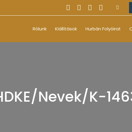
Rólunk
Kiállítások
Hurbán Folyóirat
O
HDKE/Nevek/K-146