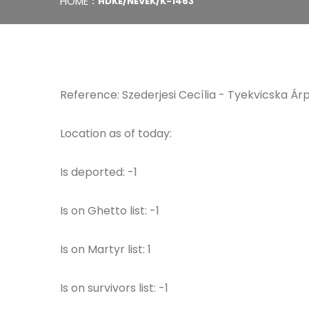
HOME
HDKE/NEVEK/K-1463
Reference: Szederjesi Cecília - Tyekvicska Árp
Location as of today:
Is deported: -1
Is on Ghetto list: -1
Is on Martyr list: 1
Is on survivors list: -1