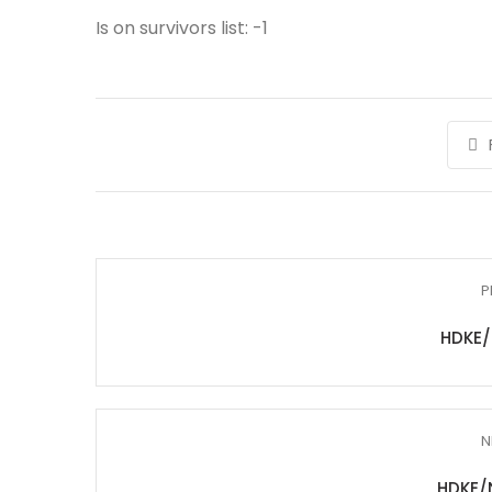
Is on survivors list: -1
P
HDKE/
N
HDKE/