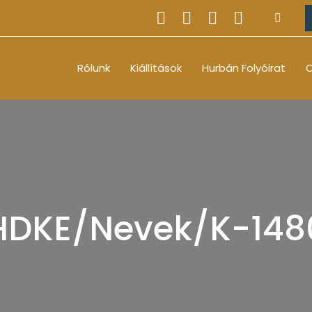
Rólunk
Kiállítások
Hurbán Folyóirat
O
HDKE/Nevek/K-148