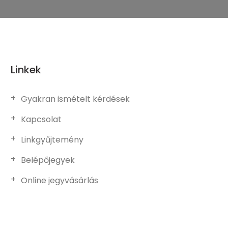
Linkek
Gyakran ismételt kérdések
Kapcsolat
Linkgyűjtemény
Belépőjegyek
Online jegyvásárlás