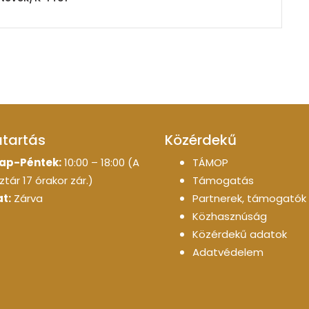
atartás
Közérdekű
ap-Péntek:
10:00 – 18:00 (A
TÁMOP
tár 17 órakor zár.)
Támogatás
t:
Zárva
Partnerek, támogatók
Közhasznúság
Közérdekű adatok
Adatvédelem