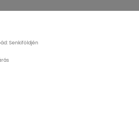
ád: Senkiföldjén
árás