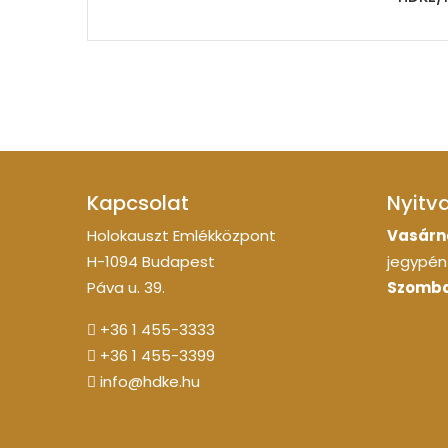
Kapcsolat
Nyitv
Holokauszt Emlékközpont
Vasárn
H-1094 Budapest
jegypénz
Páva u. 39.
Szomba
+36 1 455-3333
+36 1 455-3399
info@hdke.hu