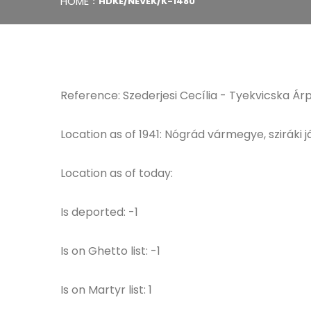
HOME
HDKE/NEVEK/K-1480
Reference: Szederjesi Cecília - Tyekvicska Árp
Location as of 1941: Nógrád vármegye, sziráki j
Location as of today:
Is deported: -1
Is on Ghetto list: -1
Is on Martyr list: 1