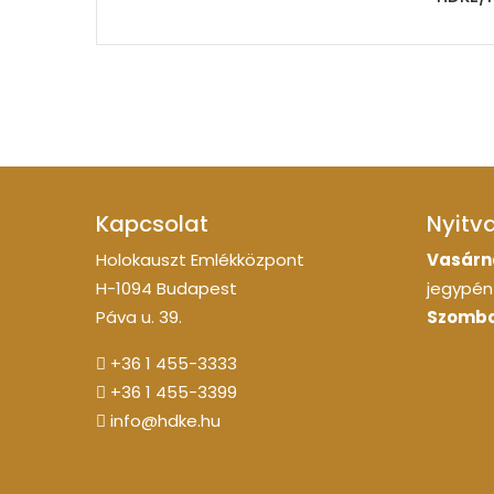
Kapcsolat
Nyitv
Holokauszt Emlékközpont
Vasárn
H-1094 Budapest
jegypénz
Páva u. 39.
Szomba
+36 1 455-3333
+36 1 455-3399
info@hdke.hu