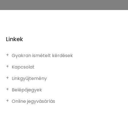
Linkek
Gyakran ismételt kérdések
Kapcsolat
Linkgyűjtemény
Belépőjegyek
Online jegyvásárlás