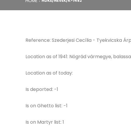
HOME
HDKE/NEVEK/K-1482
Reference: Szederjesi Cecília - Tyekvicska Árp
Location as of 1941: Nógrád vármegye, balass
Location as of today:
Is deported: -1
Is on Ghetto list: -1
Is on Martyr list: 1