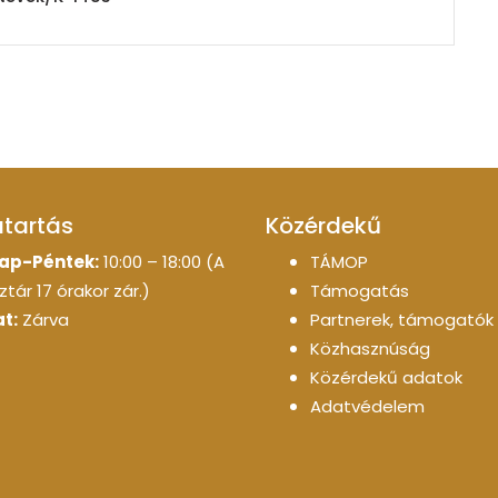
atartás
Közérdekű
ap-Péntek:
10:00 – 18:00 (A
TÁMOP
tár 17 órakor zár.)
Támogatás
t:
Zárva
Partnerek, támogatók
Közhasznúság
Közérdekű adatok
Adatvédelem