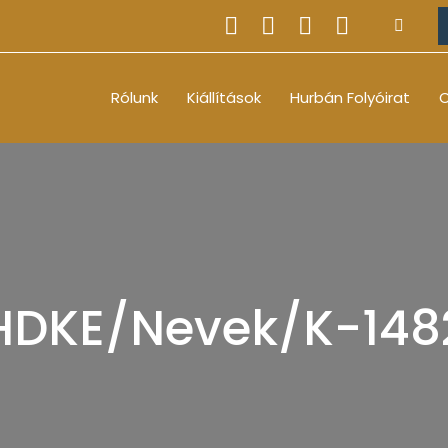
Rólunk
Kiállítások
Hurbán Folyóirat
O
HDKE/Nevek/K-148