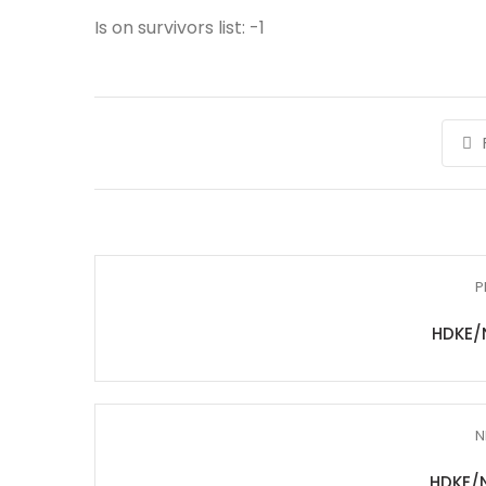
Is on survivors list: -1
P
HDKE/
N
HDKE/