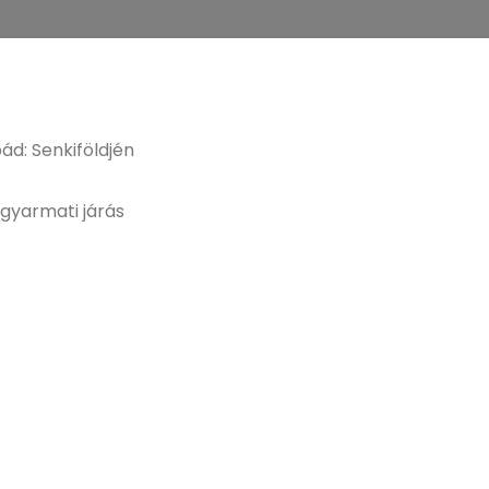
ád: Senkiföldjén
agyarmati járás