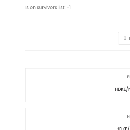
Is on survivors list: -1
P
HDKE/
N
HDKE/