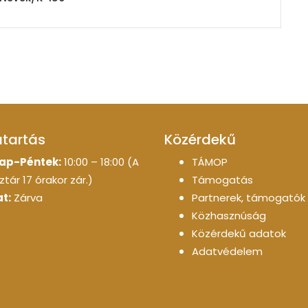
atartás
Közérdekű
ap-Péntek:
10:00 – 18:00 (A
TÁMOP
tár 17 órakor zár.)
Támogatás
t:
Zárva
Partnerek, támogatók
Közhasznúság
Közérdekű adatok
Adatvédelem