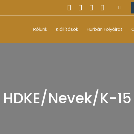
Rólunk
Kiállítások
Hurbán Folyóirat
O
HDKE/Nevek/K-15