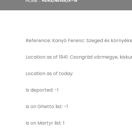
HOME
HDKE/NEVEK/K-15
Reference: Kanyó Ferenc: Szeged és környéke
Location as of 1941: Csongrád vármegye, kisk
Location as of today:
Is deported: -1
Is on Ghetto list: -1
Is on Martyr list: 1