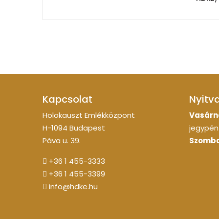
Kapcsolat
Nyitv
Holokauszt Emlékközpont
Vasárn
H-1094 Budapest
jegypénz
Páva u. 39.
Szomba
+36 1 455-3333
+36 1 455-3399
info@hdke.hu