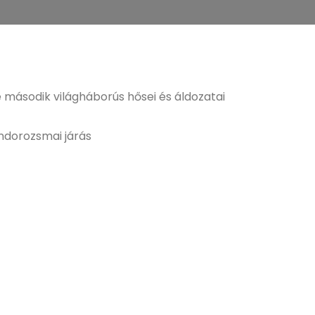
 második világháborús hősei és áldozatai
undorozsmai járás