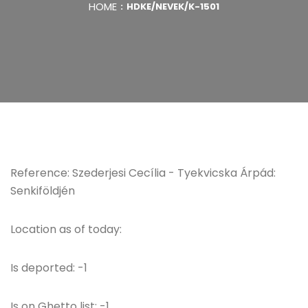
HOME
HDKE/NEVEK/K-1501
Reference: Szederjesi Cecília - Tyekvicska Árpád:
Senkiföldjén
Location as of today:
Is deported: -1
Is on Ghetto list: -1