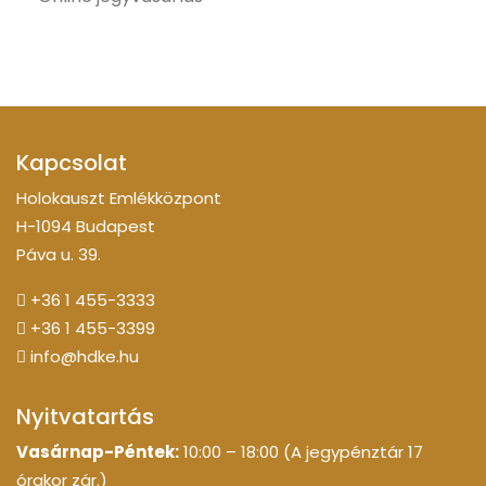
Kapcsolat
Holokauszt Emlékközpont
H-1094 Budapest
Páva u. 39.
+36 1 455-3333
+36 1 455-3399
info@hdke.hu
Nyitvatartás
Vasárnap-Péntek:
10:00 – 18:00 (A jegypénztár 17
órakor zár.)