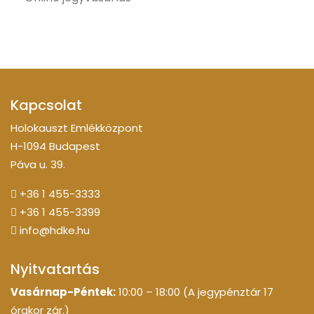
Kapcsolat
Holokauszt Emlékközpont
H-1094 Budapest
Páva u. 39.
+36 1 455-3333
+36 1 455-3399
info@hdke.hu
Nyitvatartás
Vasárnap-Péntek:
10:00 – 18:00 (A jegypénztár 17
órakor zár.)