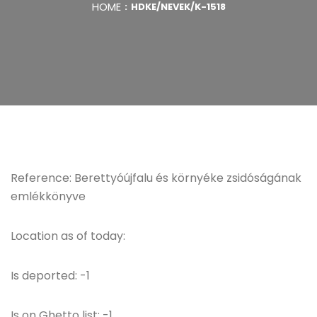
HOME
HDKE/NEVEK/K-1518
Reference: Berettyóújfalu és környéke zsidóságának
emlékkönyve
Location as of today:
Is deported: -1
Is on Ghetto list: -1