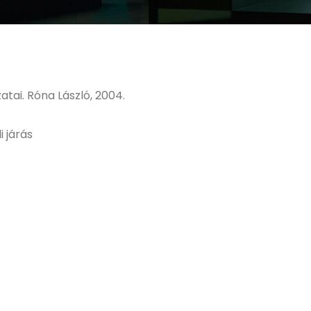
tai. Róna László, 2004.
 járás