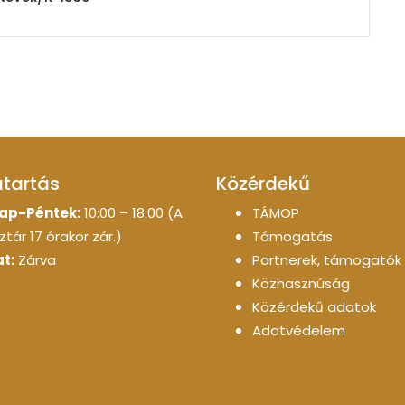
atartás
Közérdekű
ap-Péntek:
10:00 – 18:00 (A
TÁMOP
tár 17 órakor zár.)
Támogatás
t:
Zárva
Partnerek, támogatók
Közhasznúság
Közérdekű adatok
Adatvédelem