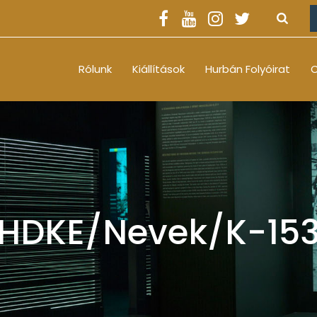
Rólunk
Kiállítások
Hurbán Folyóirat
O
HDKE/Nevek/K-15