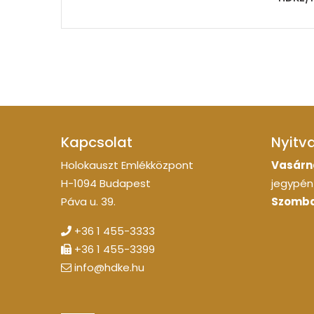
Kapcsolat
Nyitv
Holokauszt Emlékközpont
Vasárn
H-1094 Budapest
jegypénz
Páva u. 39.
Szomba
+36 1 455-3333
+36 1 455-3399
info@hdke.hu