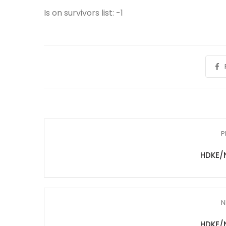
Is on survivors list: -1
P
HDKE/
N
HDKE/