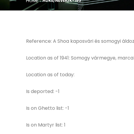
HOME
HDKE/NEVEK/K-153
Reference: A Shoa kaposvári és somogyi áldoza
Location as of 1941: Somogy vármegye, marcali
Location as of today:
Is deported: -1
Is on Ghetto list: -1
Is on Martyr list: 1