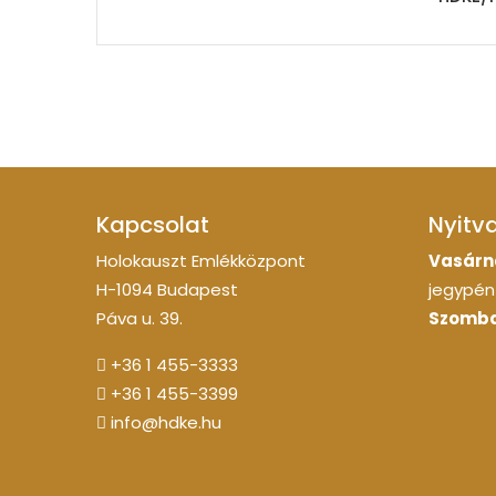
Kapcsolat
Nyitv
Holokauszt Emlékközpont
Vasárn
H-1094 Budapest
jegypénz
Páva u. 39.
Szomba
+36 1 455-3333
+36 1 455-3399
info@hdke.hu