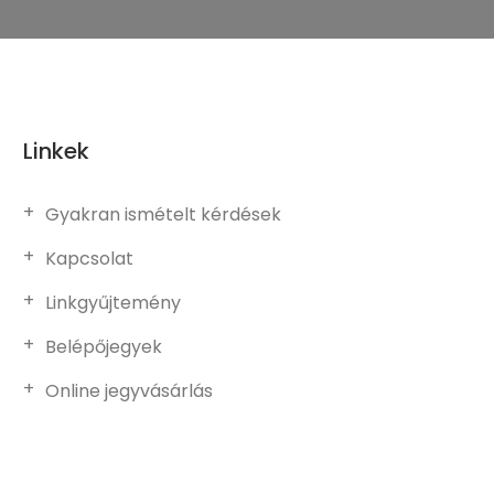
Linkek
Gyakran ismételt kérdések
Kapcsolat
Linkgyűjtemény
Belépőjegyek
Online jegyvásárlás