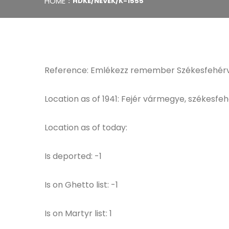
HOME
HDKE/NEVEK/K-1555
Reference: Emlékezz remember Székesfehérvá
Location as of 1941: Fejér vármegye, székesfeh
Location as of today:
Is deported: -1
Is on Ghetto list: -1
Is on Martyr list: 1