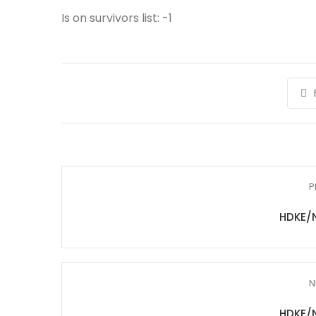
Is on survivors list: -1
P
HDKE/
N
HDKE/