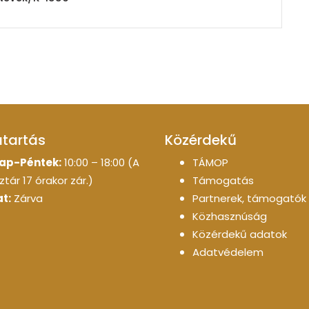
atartás
Közérdekű
ap-Péntek:
10:00 – 18:00 (A
TÁMOP
tár 17 órakor zár.)
Támogatás
t:
Zárva
Partnerek, támogatók
Közhasznúság
Közérdekű adatok
Adatvédelem