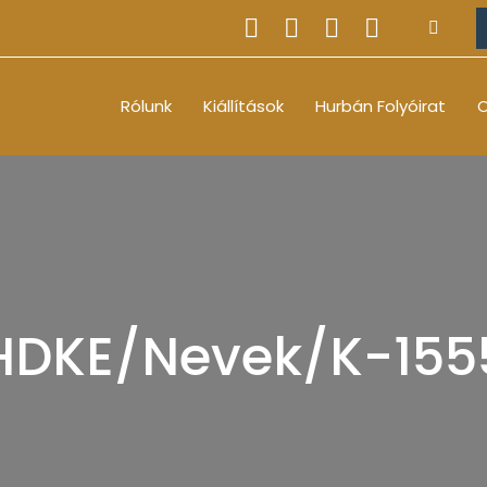
Rólunk
Kiállítások
Hurbán Folyóirat
O
HDKE/Nevek/K-155