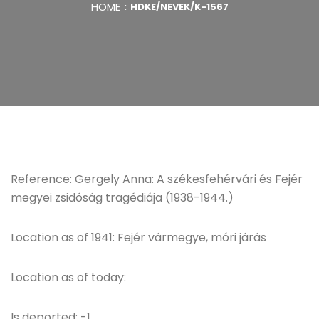
HOME
HDKE/NEVEK/K-1567
Reference: Gergely Anna: A székesfehérvári és Fejér
megyei zsidóság tragédiája (1938-1944.)
Location as of 1941: Fejér vármegye, móri járás
Location as of today:
Is deported: -1