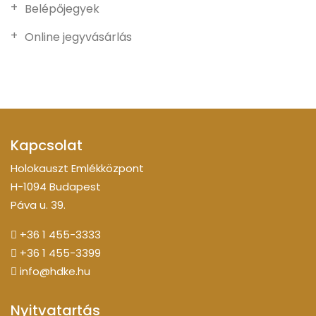
Belépőjegyek
Online jegyvásárlás
Kapcsolat
Holokauszt Emlékközpont
H-1094 Budapest
Páva u. 39.
+36 1 455-3333
+36 1 455-3399
info@hdke.hu
Nyitvatartás