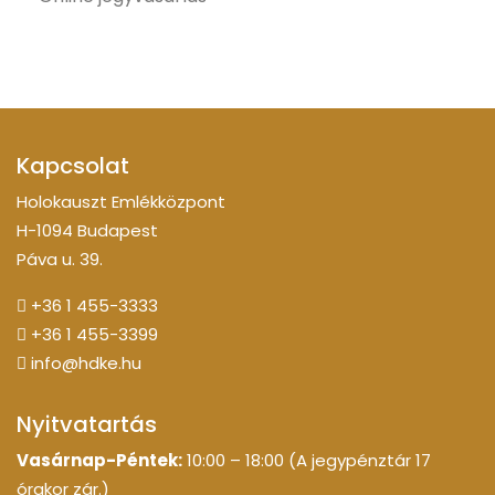
Kapcsolat
Holokauszt Emlékközpont
H-1094 Budapest
Páva u. 39.
+36 1 455-3333
+36 1 455-3399
info@hdke.hu
Nyitvatartás
Vasárnap-Péntek:
10:00 – 18:00 (A jegypénztár 17
órakor zár.)