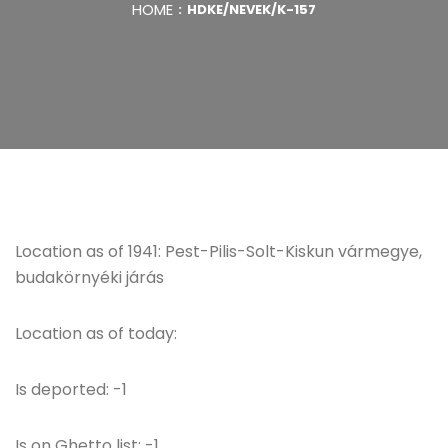
HOME
HDKE/NEVEK/K-157
Location as of 1941: Pest-Pilis-Solt-Kiskun vármegye,
budakörnyéki járás
Location as of today:
Is deported: -1
Is on Ghetto list: -1