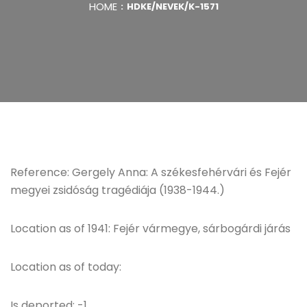
HOME
HDKE/NEVEK/K-1571
Reference: Gergely Anna: A székesfehérvári és Fejér
megyei zsidóság tragédiája (1938-1944.)
Location as of 1941: Fejér vármegye, sárbogárdi járás
Location as of today:
Is deported: -1