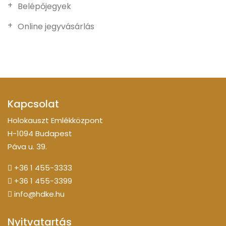
Belépőjegyek
Online jegyvásárlás
Kapcsolat
Holokauszt Emlékközpont
H-1094 Budapest
Páva u. 39.
+36 1 455-3333
+36 1 455-3399
info@hdke.hu
Nyitvatartás