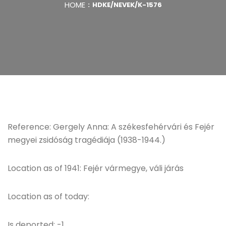
HOME
HDKE/NEVEK/K-1576
Reference: Gergely Anna: A székesfehérvári és Fejér
megyei zsidóság tragédiája (1938-1944.)
Location as of 1941: Fejér vármegye, váli járás
Location as of today:
Is deported: -1