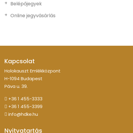
Belépőjegyek
Online jegyvásárlás
Kapcsolat
Holokauszt Emlékközpont
H-1094 Budapest
Páva u. 39.
+36 1 455-3333
+36 1 455-3399
info@hdke.hu
Nyitvatartás