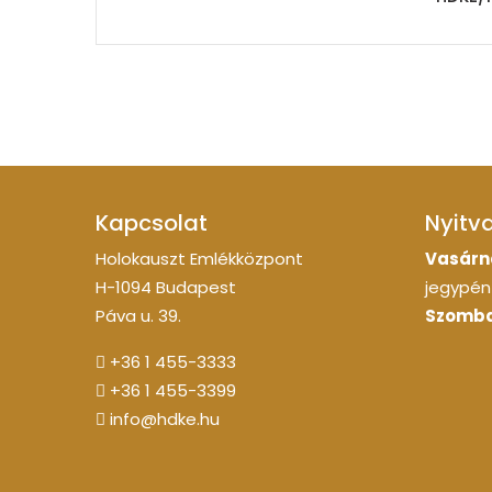
Kapcsolat
Nyitv
Holokauszt Emlékközpont
Vasárn
H-1094 Budapest
jegypénz
Páva u. 39.
Szomba
+36 1 455-3333
+36 1 455-3399
info@hdke.hu