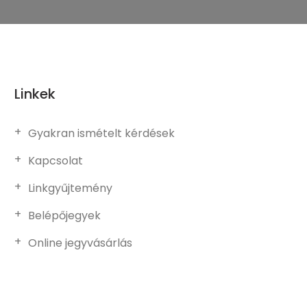
Linkek
Gyakran ismételt kérdések
Kapcsolat
Linkgyűjtemény
Belépőjegyek
Online jegyvásárlás