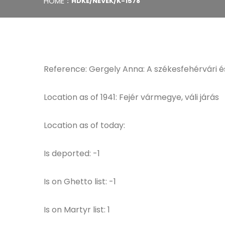
HOME
HDKE/NEVEK/K-1578
Reference: Gergely Anna: A székesfehérvári és
Location as of 1941: Fejér vármegye, váli járás
Location as of today:
Is deported: -1
Is on Ghetto list: -1
Is on Martyr list: 1