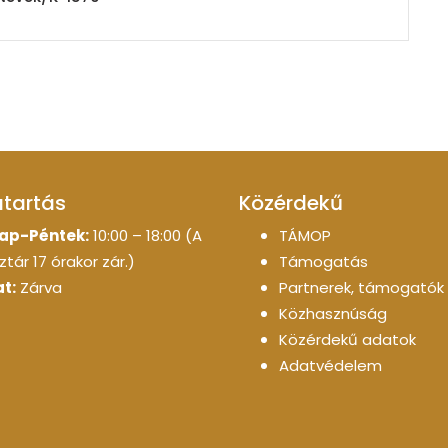
atartás
Közérdekű
ap-Péntek:
10:00 – 18:00 (A
TÁMOP
tár 17 órakor zár.)
Támogatás
t:
Zárva
Partnerek, támogatók
Közhasznúság
Közérdekű adatok
Adatvédelem