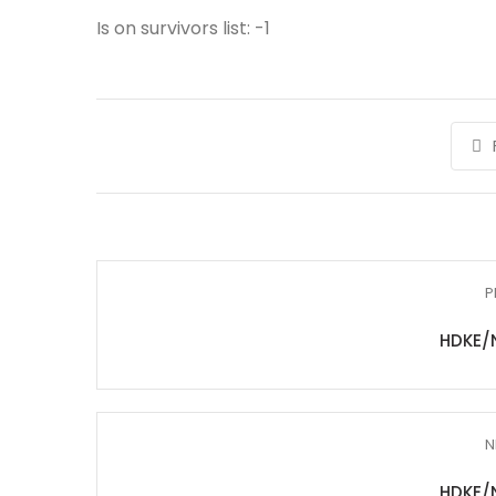
Is on survivors list: -1
P
HDKE/
N
HDKE/