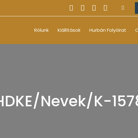
Rólunk
Kiállítások
Hurbán Folyóirat
O
HDKE/Nevek/K-157