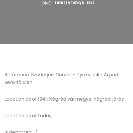
HOME
HDKE/NEVEK/K-1617
Reference: Szederjesi Cecília - Tyekvicska Árpád:
Senkiföldjén
Location as of 1941: Nógrád vármegye, nógrádi járás
Location as of today:
Is deported: -1