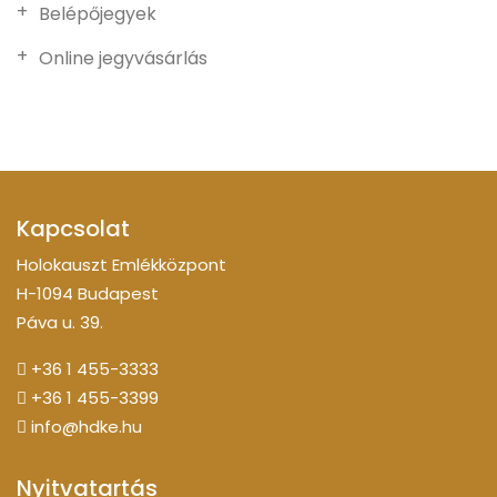
Belépőjegyek
Online jegyvásárlás
Kapcsolat
Holokauszt Emlékközpont
H-1094 Budapest
Páva u. 39.
+36 1 455-3333
+36 1 455-3399
info@hdke.hu
Nyitvatartás