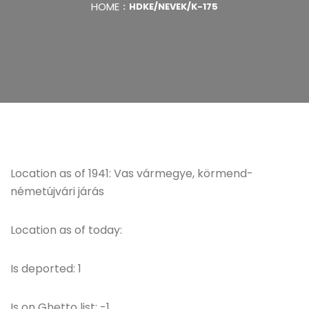
HOME
HDKE/NEVEK/K-175
Location as of 1941: Vas vármegye, körmend-
németújvári járás
Location as of today:
Is deported: 1
Is on Ghetto list: -1