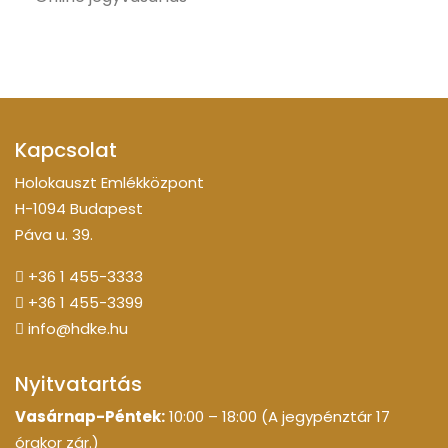
Kapcsolat
Holokauszt Emlékközpont
H-1094 Budapest
Páva u. 39.
+36 1 455-3333
+36 1 455-3399
info@hdke.hu
Nyitvatartás
Vasárnap-Péntek:
10:00 – 18:00 (A jegypénztár 17
órakor zár.)