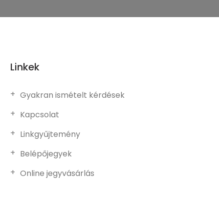
Linkek
Gyakran ismételt kérdések
Kapcsolat
Linkgyűjtemény
Belépőjegyek
Online jegyvásárlás