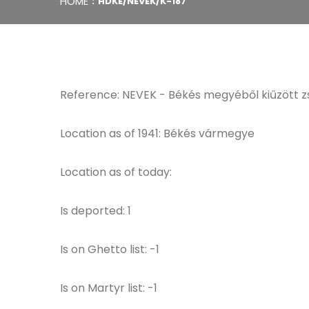
HOME
HDKE/NEVEK/K-187
Reference: NEVEK - Békés megyéből kiűzött z
Location as of 1941: Békés vármegye
Location as of today:
Is deported: 1
Is on Ghetto list: -1
Is on Martyr list: -1