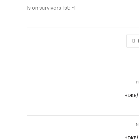
Is on survivors list: -1
P
HDKE/
N
HDKE/