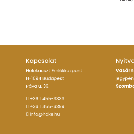
Kapcsolat
Nyitv
Holokauszt Emlékközpont
Vasárn
H-1094 Budapest
jegypénz
Páva u. 39.
Szomba
+36 1 455-3333
+36 1 455-3399
info@hdke.hu