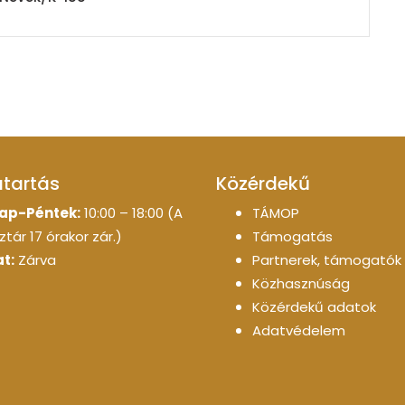
atartás
Közérdekű
ap-Péntek:
10:00 – 18:00 (A
TÁMOP
tár 17 órakor zár.)
Támogatás
t:
Zárva
Partnerek, támogatók
Közhasznúság
Közérdekű adatok
Adatvédelem