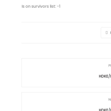
Is on survivors list: -1
P
HDKE/
N
HDKE/