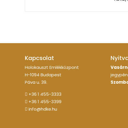
Kapcsolat
Nyitv
Holokauszt Emlékközpont
Vasárn
H-1094 Budapest
jegypénz
Páva u. 39.
Szomba
+36 1 455-3333
+36 1 455-3399
info@hdke.hu