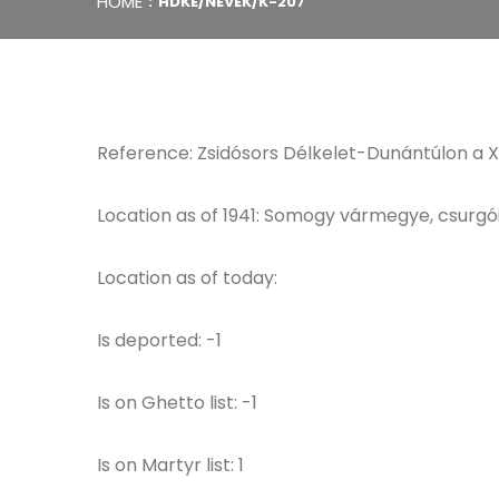
HOME
HDKE/NEVEK/K-207
Reference: Zsidósors Délkelet-Dunántúlon a XVI
Location as of 1941: Somogy vármegye, csurgói
Location as of today:
Is deported: -1
Is on Ghetto list: -1
Is on Martyr list: 1