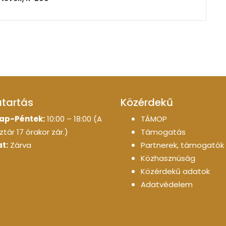
atartás
Közérdekű
ap-Péntek:
10:00 – 18:00 (A
TÁMOP
tár 17 órakor zár.)
Támogatás
t:
Zárva
Partnerek, támogatók
Közhasznúság
Közérdekű adatok
Adatvédelem