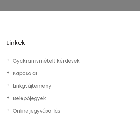
Linkek
Gyakran ismételt kérdések
Kapcsolat
Linkgyűjtemény
Belépőjegyek
Online jegyvásárlás