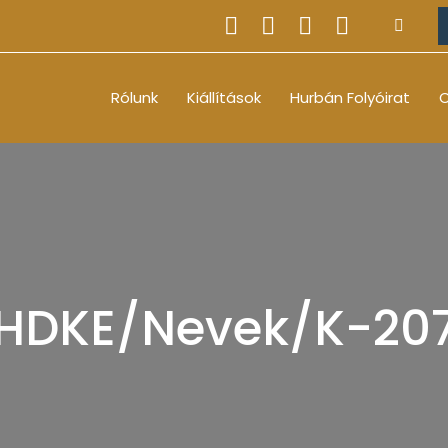
Rólunk
Kiállítások
Hurbán Folyóirat
O
HDKE/Nevek/K-20