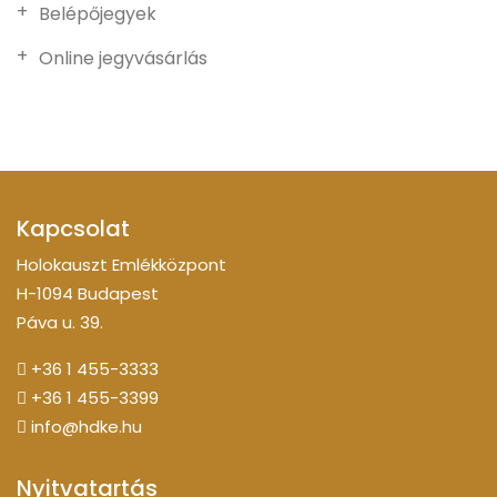
Belépőjegyek
Online jegyvásárlás
Kapcsolat
Holokauszt Emlékközpont
H-1094 Budapest
Páva u. 39.
+36 1 455-3333
+36 1 455-3399
info@hdke.hu
Nyitvatartás