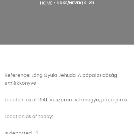
HOME
HDKE/NEVEK/K-211
Reference: Láng Gyula Jehuda: A pápai zsidóság
emlékkönyve
Location as of 1941: Veszprém vármegye, pápai járás
Location as of today:
Is deported: -1