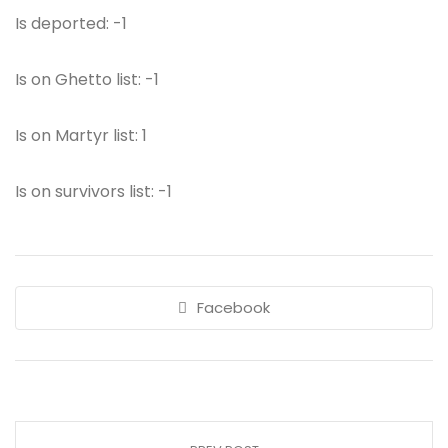
Is deported: -1
Is on Ghetto list: -1
Is on Martyr list: 1
Is on survivors list: -1
Facebook