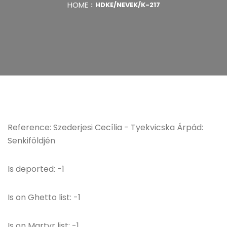
HOME
HDKE/NEVEK/K-217
Reference: Szederjesi Cecília - Tyekvicska Árpád:
Senkiföldjén
Is deported: -1
Is on Ghetto list: -1
Is on Martyr list: -1