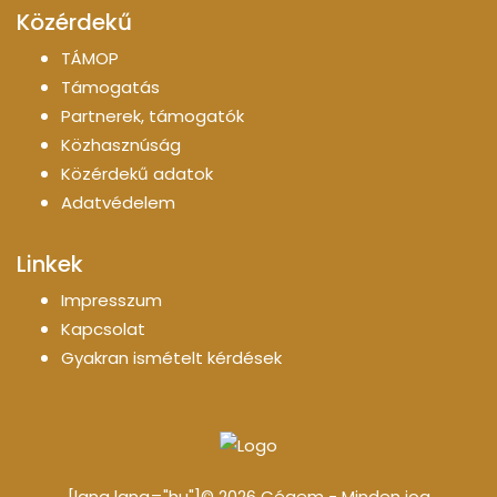
Közérdekű
TÁMOP
Támogatás
Partnerek, támogatók
Közhasznúság
Közérdekű adatok
Adatvédelem
Linkek
Impresszum
Kapcsolat
Gyakran ismételt kérdések
[lang lang="hu"]© 2026 Cégem - Minden jog