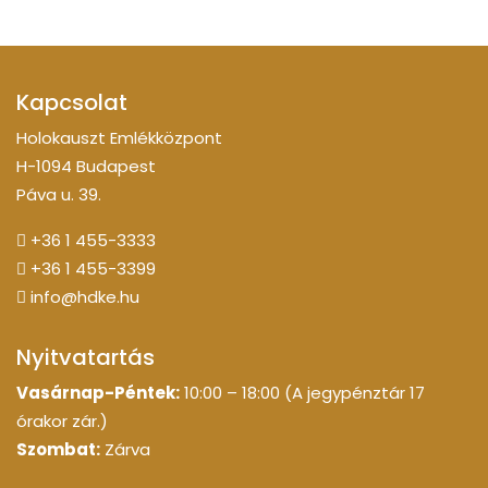
Kapcsolat
Holokauszt Emlékközpont
H-1094 Budapest
Páva u. 39.
+36 1 455-3333
+36 1 455-3399
info@hdke.hu
Nyitvatartás
Vasárnap-Péntek:
10:00 – 18:00 (A jegypénztár 17
órakor zár.)
Szombat:
Zárva