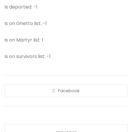
Is deported: -1
Is on Ghetto list: -1
Is on Martyr list: 1
Is on survivors list: -1
Facebook