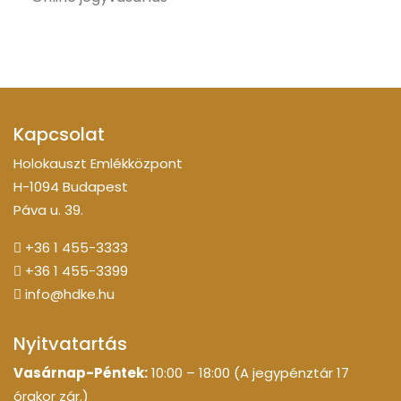
Kapcsolat
Holokauszt Emlékközpont
H-1094 Budapest
Páva u. 39.
+36 1 455-3333
+36 1 455-3399
info@hdke.hu
Nyitvatartás
Vasárnap-Péntek:
10:00 – 18:00 (A jegypénztár 17
órakor zár.)