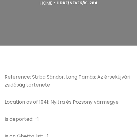
HOME
HDKE/NEVEK/K-264
Reference: Strba Sándor, Lang Tamás: Az érsekújvári
zsidóság története
Location as of 1941: Nyitra és Pozsony vármegye
Is deported: -1
Is on Ghetto list: -1