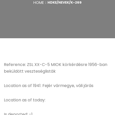
HOME
HDKE/NEVEK/K-269
Reference: ZSL XX-C-5 MIOK körkérdésre 1956-ban
beküldött veszteséglisták
Location as of 1941: Fejér vármegye, váli járás
Location as of today:
Is deported: -1