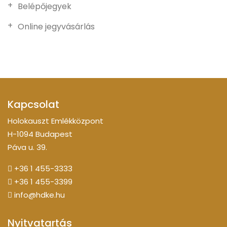
Belépőjegyek
Online jegyvásárlás
Kapcsolat
Holokauszt Emlékközpont
H-1094 Budapest
Páva u. 39.
+36 1 455-3333
+36 1 455-3399
info@hdke.hu
Nyitvatartás