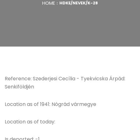
HOME
HDKE/NEVEK/K-28
Reference: Szederjesi Cecília - Tyekvicska Árpád:
Senkiföldjén
Location as of 1941: Nógrád vármegye
Location as of today:
Is deported: -1