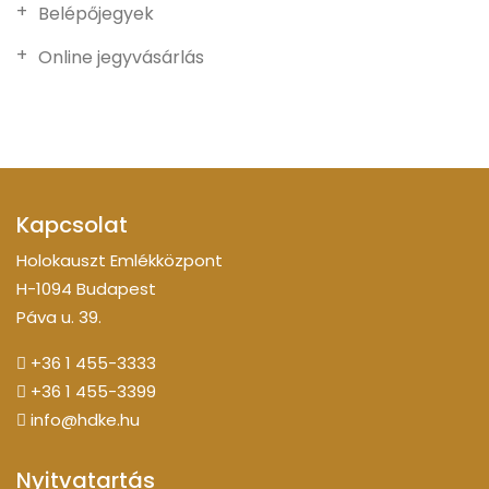
Belépőjegyek
Online jegyvásárlás
Kapcsolat
Holokauszt Emlékközpont
H-1094 Budapest
Páva u. 39.
+36 1 455-3333
+36 1 455-3399
info@hdke.hu
Nyitvatartás