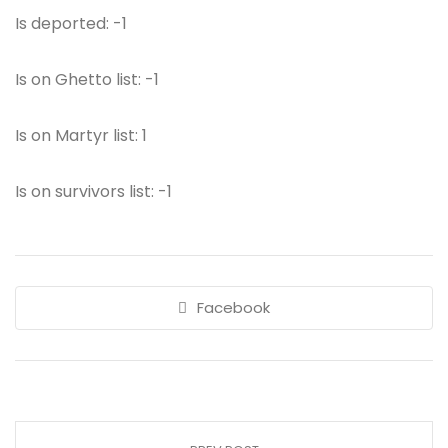
Is deported: -1
Is on Ghetto list: -1
Is on Martyr list: 1
Is on survivors list: -1
Facebook