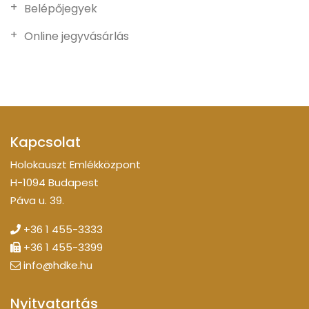
Belépőjegyek
Online jegyvásárlás
Kapcsolat
Holokauszt Emlékközpont
H-1094 Budapest
Páva u. 39.
+36 1 455-3333
+36 1 455-3399
info@hdke.hu
Nyitvatartás