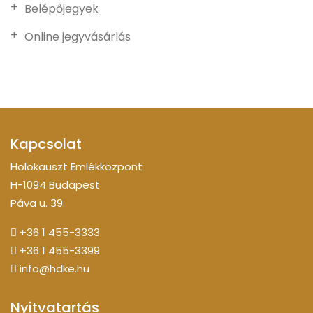
Belépőjegyek
Online jegyvásárlás
Kapcsolat
Holokauszt Emlékközpont
H-1094 Budapest
Páva u. 39.
+36 1 455-3333
+36 1 455-3399
info@hdke.hu
Nyitvatartás