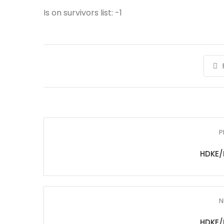
Is on survivors list: -1
P
HDKE/
N
HDKE/