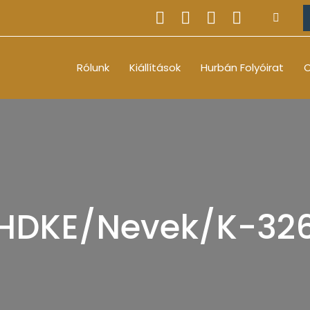
Rólunk
Kiállítások
Hurbán Folyóirat
O
HDKE/Nevek/K-32