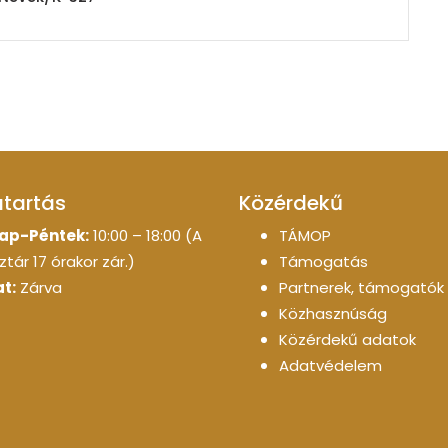
atartás
Közérdekű
ap-Péntek:
10:00 – 18:00 (A
TÁMOP
tár 17 órakor zár.)
Támogatás
t:
Zárva
Partnerek, támogatók
Közhasznúság
Közérdekű adatok
Adatvédelem