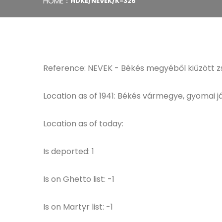
HOME
HDKE/NEVEK/K-326
Reference: NEVEK - Békés megyéből kiűzött z
Location as of 1941: Békés vármegye, gyomai j
Location as of today:
Is deported: 1
Is on Ghetto list: -1
Is on Martyr list: -1