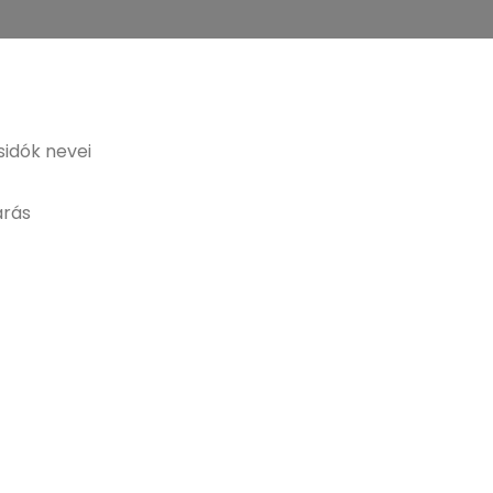
sidók nevei
árás