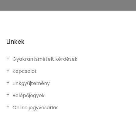
Linkek
Gyakran ismételt kérdések
Kapcsolat
Linkgyűjtemény
Belépőjegyek
Online jegyvásárlás