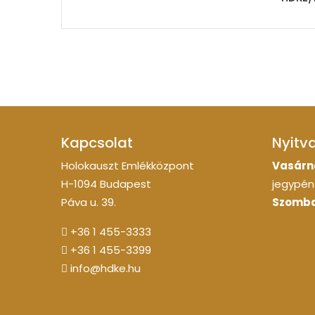
Kapcsolat
Nyitv
Holokauszt Emlékközpont
Vasárn
H-1094 Budapest
jegypénz
Páva u. 39.
Szomba
+36 1 455-3333
+36 1 455-3399
info@hdke.hu