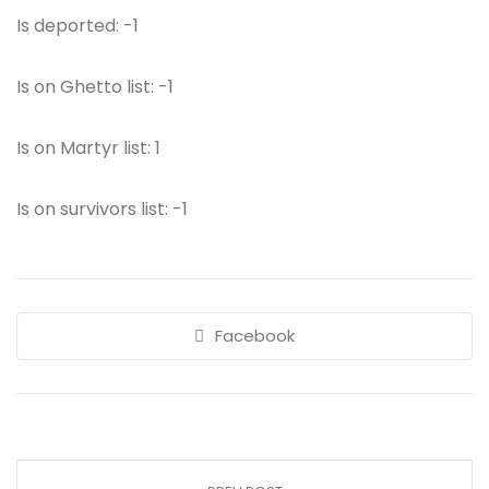
Is deported: -1
Is on Ghetto list: -1
Is on Martyr list: 1
Is on survivors list: -1
Facebook