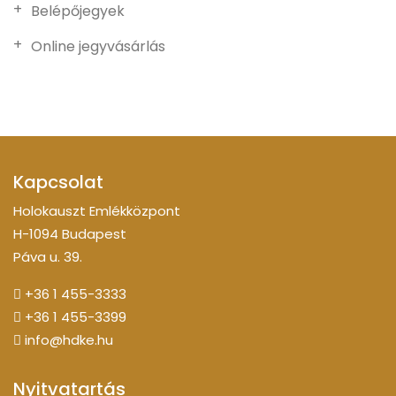
Belépőjegyek
Online jegyvásárlás
Kapcsolat
Holokauszt Emlékközpont
H-1094 Budapest
Páva u. 39.
+36 1 455-3333
+36 1 455-3399
info@hdke.hu
Nyitvatartás