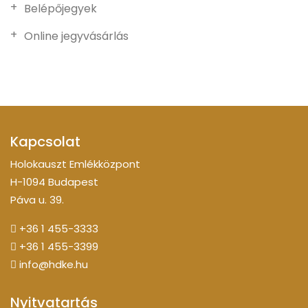
Belépőjegyek
Online jegyvásárlás
Kapcsolat
Holokauszt Emlékközpont
H-1094 Budapest
Páva u. 39.
+36 1 455-3333
+36 1 455-3399
info@hdke.hu
Nyitvatartás