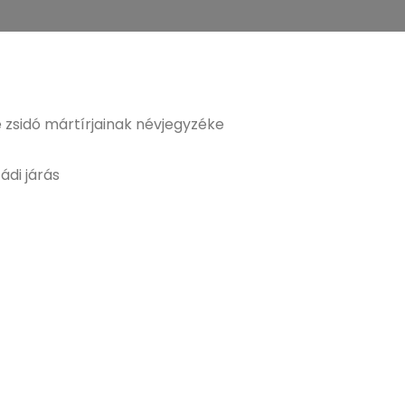
 zsidó mártírjainak névjegyzéke
ádi járás