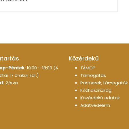
atartás
Közérdekű
ap-Péntek:
10:00 – 18:00 (A
TÁMOP
tár 17 órakor zár.)
Támogatás
t:
Zárva
Partnerek, támogatók
Közhasznúság
Közérdekű adatok
Adatvédelem