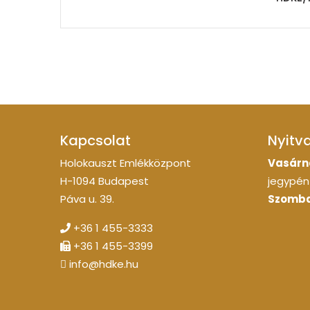
Kapcsolat
Nyitv
Holokauszt Emlékközpont
Vasárn
H-1094 Budapest
jegypénz
Páva u. 39.
Szomba
+36 1 455-3333
+36 1 455-3399
info@hdke.hu