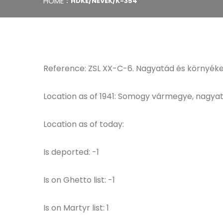
HOME
HDKE/NEVEK/K-354
Reference: ZSL XX-C-6. Nagyatád és környéke
Location as of 1941: Somogy vármegye, nagyat
Location as of today:
Is deported: -1
Is on Ghetto list: -1
Is on Martyr list: 1