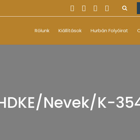
Rólunk
Kiállítások
Hurbán Folyóirat
O
HDKE/Nevek/K-35