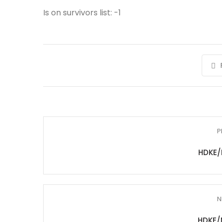
Is on survivors list: -1
P
HDKE/
N
HDKE/